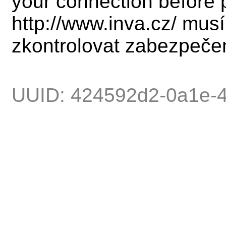
your connection before 
http://www.inva.cz/ mus
zkontrolovat zabezpečen
UUID: 424592d2-0a1e-